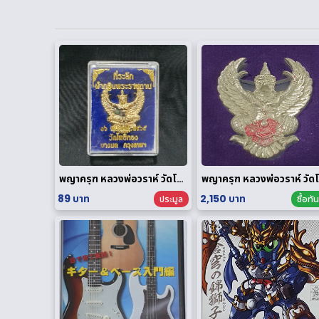
พญาครุฑ หลวงพ่อวราห์ วัดโพธิทอง กฐินพระราชทาน ปี 2564 เนื้อกะไหล่ทอง
พญ
89 บาท
2,150 บาท
ประมูล
ซื้อทัน