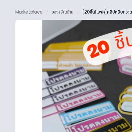
Marketplace
ของใช้ในบ้าน
[20ชิ้น1แพค]คลิปหนีบกระ
/
/