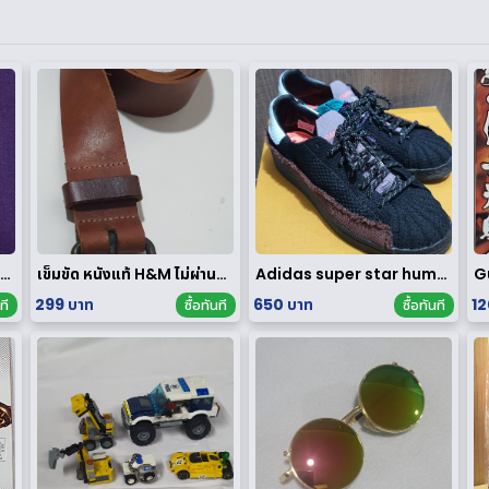
าครุฑ หลวงพ่อวราห์ วัดโพธิทอง มหาบารมี2 เนื้อสัมฤทธิ์เงิน
เข็มขัด หนังแท้ H&M ไม่ผ่านการใช้งาน
Adidas super star human race limited edition
299 บาท
650 บาท
12
ที
ซื้อทันที
ซื้อทันที