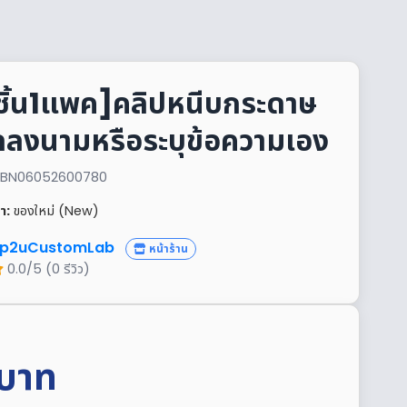
ชิ้น1แพค]คลิปหนีบกระดาษ
ดลงนามหรือระบุข้อความเอง
้า: BN06052600780
า:
ของใหม่ (New)
p2uCustomLab
หน้าร้าน
0.0/5 (0 รีวิว)
บาท