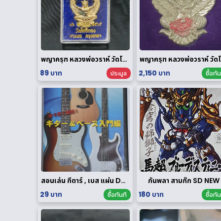
พญาครุฑ หลวงพ่อวราห์ วัดโพธิทอง กฐินพระราชทาน ปี 2564 เนื้อกะไหล่ทอง
พญ
89 บาท
2,150 บาท
ประมูล
ซื้อทัน
สอนเล่น กีตาร์ , เบส แผ่น DVD
กันพลา สามก๊ก SD NEW
29 บาท
180 บาท
ซื้อทันที
ซื้อทัน