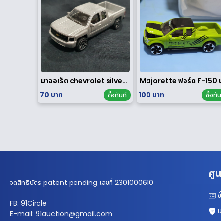
มาจอเร็ต chevrolet silverado
70 บาท
100 บาท
ซื้อทันที
ซื้อทัน
ศูน
จดสิทธิบัตร patent pending เลขที่ 2301000610
ข
FB: 91Circle
น
E-mail: 91auction@gmail.com