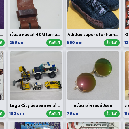
าครุฑ หลวงพ่อวราห์ วัดโพธิทอง มหาบารมี2 เนื้อสัมฤทธิ์เงิน
เข็มขัด หนังแท้ H&M ไม่ผ่านการใช้งาน
Adidas super star human race limited edition
299 บาท
650 บาท
12
ที
ซื้อทันที
ซื้อทันที
Lego City มือสอง ของแท้ ได้ทั้งหมดตามรูป
แว่นตาเด็ก เลนส์ปรอท
150 บาท
79 บาท
11
ที
ซื้อทันที
ซื้อทันที