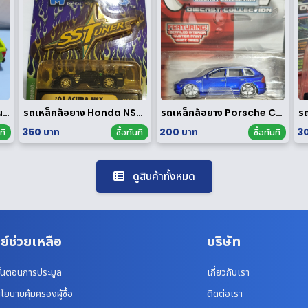
Majorette ฟอร์ด F-150 นอกแพค
รถเหล็กล้อยาง Honda NSX 1/64 ของ rare
รถเหล็กล้อยาง Porsche Cayenne Turbo 1/64
350 บาท
200 บาท
30
ที
ซื้อทันที
ซื้อทันที
ดูสินค้าทั้งหมด
ย์ช่วยเหลือ
บริษัท
ั้นตอนการประมูล
เกี่ยวกับเรา
โยบายคุ้มครองผู้ซื้อ
ติดต่อเรา