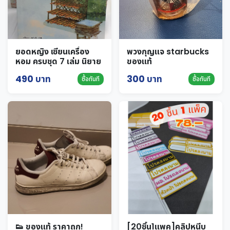
ยอดหญิง เซียนเครื่อง
พวงกุญแจ starbucks
หอม ครบชุด 7 เล่ม นิยาย
ของแท้
แปล
490 บาท
300 บาท
ซื้อทันที
ซื้อทันที
👟 ของแท้ ราคาถูก!
[20ชิ้น1แพค]คลิปหนีบ