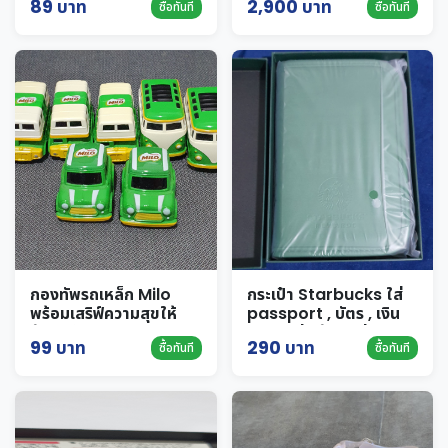
89 บาท
2,900 บาท
ซื้อทันที
ซื้อทันที
ติดผมน่ารัก ชุดไทยเด็ก
ลอยกระทง กิ๊บดอกไม้
กองทัพรถเหล็ก Milo
กระเป๋า Starbucks ใส่
พร้อมเสริฟ์ความสุขให้
passport , บัตร , เงิน
น้องๆกันแบบจุใจ ยกกอง
ของใหม่ พร้อมกล่อง
99 บาท
290 บาท
ซื้อทันที
ซื้อทันที
7 คัน