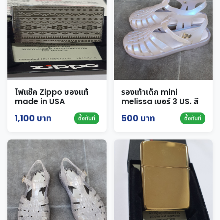
ไฟแช๊ค Zippo ของแท้
รองเท้าเด็ก mini
made in USA
melissa เบอร์ 3 US. สี
เหลือบมุก pearl มือสอง
1,100 บาท
500 บาท
ซื้อทันที
ซื้อทันที
ใหม่มาก