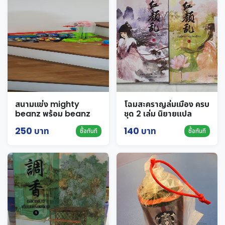
สนามแข่ง mighty
โฉมสะคราญล่มเมือง ครบ
beanz พร้อม beanz
ชุด 2 เล่ม นิยายแปล
อีก 30 ตัว
250 บาท
140 บาท
ซื้อทันที
ซื้อทันที