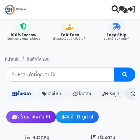
100% Escrow
Fair Fees
Easy Ship
เงินปลอดภัยจนกว่าจะได้ของ
ค่าธรรมเนียมต่ำเพื่อร้านค้า
ขนส่งเข้ารับพัสดุถึงที่
หน้าหลัก
สินค้าทั้งหมด
ทั้งหมด
ของใหม่
มือสอง
ประมูล
ปร
สร้างอาชีพกับ 91
สินค้า Digital
หมวดหมู่
เรียงตาม