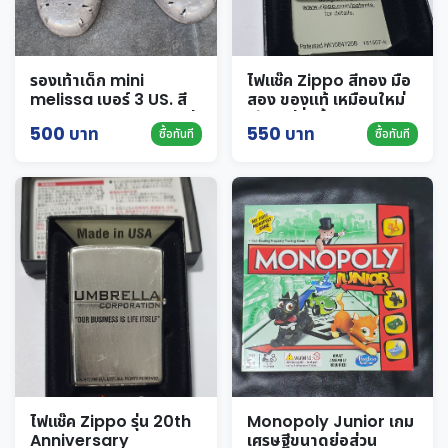
รองเท้าเด็ก mini
ไฟแช๊ค Zippo สีทอง มือ
melissa เบอร์ 3 US. สี
สอง ของแท้ เหมือนใหม่
เงิน glister มือสอง ใหม่
ใช้ไปไม่กี่ครั้ง
500 บาท
550 บาท
ซื้อทันที
ซื้อทันที
มาก
ไฟแช๊ค Zippo รุ่น 20th
Monopoly Junior เกม
Anniversary
เศรษฐีขนาดย่อส่วน