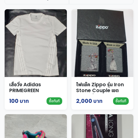
เสื้อวิ่ง Adidas
ไฟแช๊ค Zippo รุ่น Iron
PRIMEGREEN
Stone Couple เซต
AEROREADY สีขาว Size
ของใหม่
100 บาท
2,000 บาท
ซื้อทันที
ซื้อทันที
S