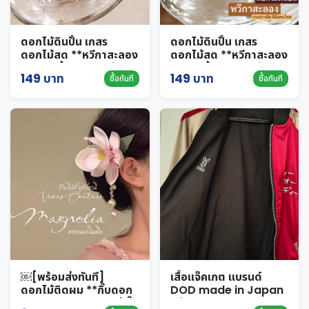
ดอกไม้ดินปั้น เกสร
ดอกไม้ดินปั้น เกสร
ดอกไม้สด **หวีกาสะลอง
ดอกไม้สด **หวีกาสะลอง
สีชมพู 1ชิ้น** ดอกไม้ติด
สีขาว 1ชิ้น** ดอกไม้ติด
149 บาท
149 บาท
ซื้อทันที
ซื้อทันที
ผม นางรำ ติดผมเจ้าสาว
ผม นางรำ ติดผมเจ้าสาว
￼[พร้อมส่งทันที]
เสื้อแจ๊คเกต แบรนด์
ดอกไม้ติดผม **กิ๊บดอก
DOD made in Japan
แมกโนเลีย** งานใหม่ กิ๊บ
แท้ size M สีแดง