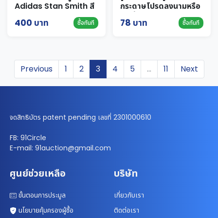
Adidas Stan Smith สี
กระดาษโปรดลงนามหรือ
ขาวสุดคลาสสิก มือสอง
ระบุข้อความเอง
400 บาท
78 บาท
ซื้อทันที
ซื้อทันที
สภาพดี ที่ 91circle ✨คลี
นๆ เท่ๆ
Previous
1
2
3
4
5
...
11
Next
จดสิทธิบัตร patent pending เลขที่ 2301000610
FB: 91Circle
E-mail: 91auction@gmail.com
ศูนย์ช่วยเหลือ
บริษัท
ขั้นตอนการประมูล
เกี่ยวกับเรา
นโยบายคุ้มครองผู้ซื้อ
ติดต่อเรา