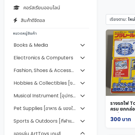
คอร์สเรียนออนไลน์
เรียงตาม:
ใหม่
สินค้าดิจิตอล
หมวดหมู่สินค้า
Books & Media
Electronics & Computers
Fashion, Shoes & Accessories [แฟชั่นเสื้อผ้า รองเท้า เครื่อง
Hobbies & Collectibles [งานอดิเรกและของสะสม]
Musical Instrument [อุปกรณ์ดนตรี]
รางรถไฟ T
Pet Supplies [อาหาร & ของใช้สัตว์]
ครบ ยกกล่อ
ใหม่ๆ
300 บาท
Sports & Outdoors [กีฬาและกิจกรรมกลางแจ้ง]
ของเล่น ArtToys เกมส์