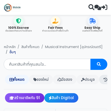
100% Escrow
Fair Fees
Easy Ship
เงินปลอดภัยจนกว่าจะได้ของ
ค่าธรรมเนียมต่ำเพื่อร้านค้า
ขนส่งเข้ารับพัสดุถึงที่
หน้าหลัก
สินค้าทั้งหมด
Musical Instrument [อุปกรณ์ดนตรี]
อื่นๆ
ทั้งหมด
ของใหม่
มือสอง
ประมูล
ปร
สร้างอาชีพกับ 91
สินค้า Digital