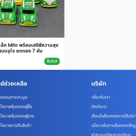
็ก Milo พร้อมเสริฟ์ความสุข
แบบจุใจ ยกกอง 7 คัน
ซื้อทันที
ย์ช่วยเหลือ
บริษัท
ั้นตอนการประมูล
เกี่ยวกับเรา
โยบายคุ้มครองผู้ซื้อ
ติดต่อเรา
โยบายคุ้มครองผู้ขาย
เงื่อนไขข้อตกลงการใช้บริก
โยบายการคืนสินค้า
นโยบายในการคุ้มครองข้อม
ค่าธรรมเนียมการบริการ