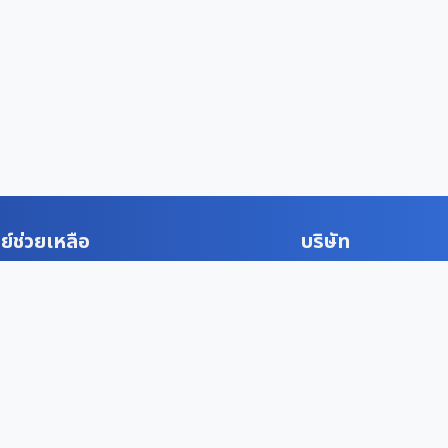
ย์ช่วยเหลือ
บริษัท
ั้นตอนการประมูล
เกี่ยวกับเรา
โยบายคุ้มครองผู้ซื้อ
ติดต่อเรา
โยบายคุ้มครองผู้ขาย
เงื่อนไขข้อตกลงการใช้บริก
โยบายการคืนสินค้า
นโยบายในการคุ้มครองข้อม
ค่าธรรมเนียมการบริการ