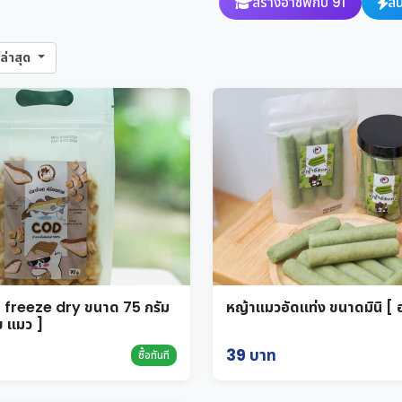
สร้างอาชีพกับ 91
สิ
ล่าสุด
า freeze dry ขนาด 75 กรัม
หญ้าแมวอัดแท่ง ขนาดมินิ [
ข แมว ]
39 บาท
ซื้อทันที