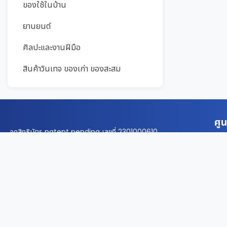
ของใช้ในบ้าน
ยานยนต์
ศิลปะและงานฝีมือ
สินค้าวินเทจ ของเก่า ของสะสม
เครื่องสำอางค์
ศูน
จดสิทธิบัตร patent pending เลขที่ 2301000610
ข
FB: 91Circle
น
E-mail: 91auction@gmail.com
น
น