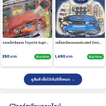
รถเหล็กล้อยาง Toyota Supra 1/64
เครื่องเจียรอเนกประสงค์ Zinsano รุ่น MG135E [ มือสอง ]
250 บาท
1,490 บาท
Buy Now
Buy Now
ดูสินค้าซื้อได้ทันทีทั้งหมด →