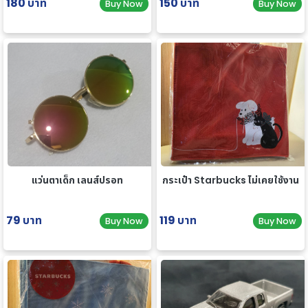
180 บาท
150 บาท
Buy Now
Buy Now
แว่นตาเด็ก เลนส์ปรอท
กระเป๋า Starbucks ไม่เคยใช้งาน
79 บาท
119 บาท
Buy Now
Buy Now