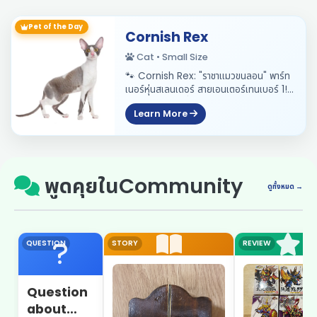
Pet of the Day
Cornish Rex
Cat • Small Size
🐾 Cornish Rex: "ราชาแมวขนลอน" พาร์ท
เนอร์หุ่นสเลนเดอร์ สายเอนเตอร์เทนเบอร์ 1!
🐱👑 สวัสดีค่ะเพื่อนๆ ชาว 91Circle Pet
Learn More
Hub! วันนี้เราจะพาทุกคนไปพบกับแมวที่มี
ฉายาว่า "Whippet of the Cat World"
เพราะน้องมีห...
พูดคุยในCommunity
ดูทั้งหมด →
QUESTION
STORY
REVIEW
Question
about