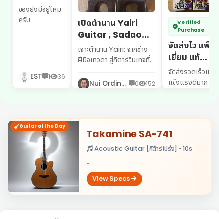
นาฬิกา
ของยังมีอยู่ไหม
imoo z7
ครับ
เปิดตำนาน Yairi
Verified
มือสอง สีฟ้า
Purchase
Guitar , Sadao
สภาพเหมือน
จัดส่งไว แพ็คด
Yairi , S.Yairi
เจาะตำนาน Yairi: จากช่าง
ใหม่
เยี่ยม แท้
ฝีมือเทวดา สู่กีตาร์วินเทจที่
แน่นอน100%
นักสะสมทั่วโลกตามหา 🎸
จัดส่งรวดเร็วแพ็
EST
1
36
🇯🇵 ...
แข็งแรงดีมาก
Nui Ordinaryman
0
152
Minova
1
Guitar of the Day
Takamine SA-741
Acoustic Guitar [กีต้าร์โปร่ง] • 10s
...
View Specs