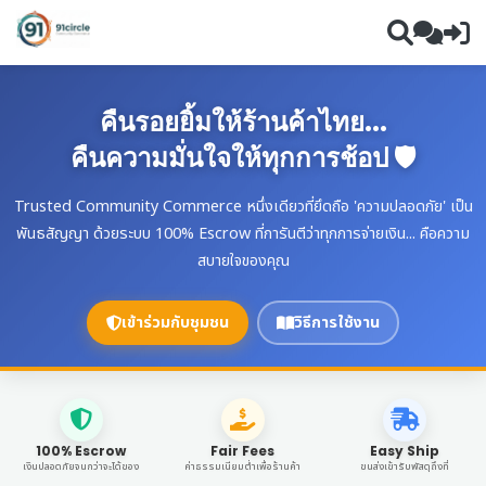
คืนรอยยิ้มให้ร้านค้าไทย...
คืนความมั่นใจให้ทุกการช้อป 🛡️
Trusted Community Commerce หนึ่งเดียวที่ยึดถือ 'ความปลอดภัย' เป็น
พันธสัญญา ด้วยระบบ 100% Escrow ที่การันตีว่าทุกการจ่ายเงิน... คือความ
สบายใจของคุณ
เข้าร่วมกับชุมชน
วิธีการใช้งาน
100% Escrow
Fair Fees
Easy Ship
เงินปลอดภัยจนกว่าจะได้ของ
ค่าธรรมเนียมต่ำเพื่อร้านค้า
ขนส่งเข้ารับพัสดุถึงที่