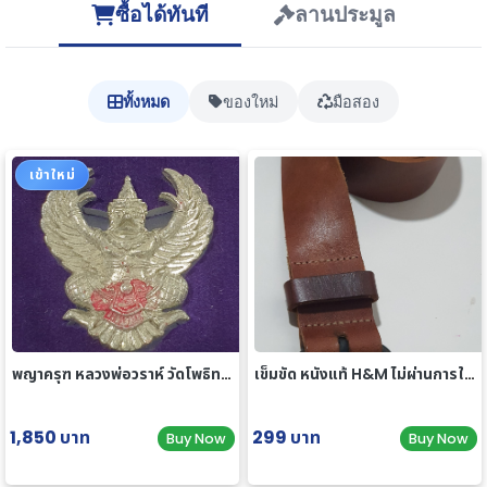
ซื้อได้ทันที
ลานประมูล
ทั้งหมด
ของใหม่
มือสอง
เข้าใหม่
พญาครุฑ หลวงพ่อวราห์ วัดโพธิทอง มหาบารมี2 เนื้อสัมฤทธิ์เงิน
เข็มขัด หนังแท้ H&M ไม่ผ่านการใช้งาน
1,850 บาท
299 บาท
Buy Now
Buy Now