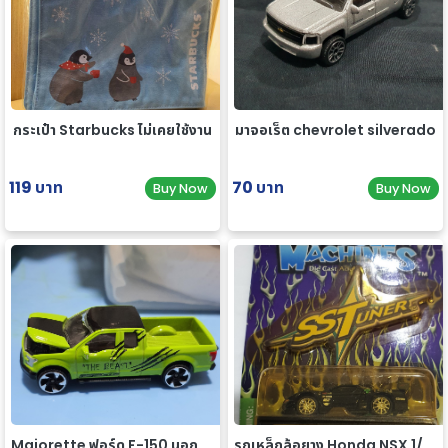
กระเป๋า Starbucks ไม่เคยใช้งาน
มาจอเร็ต chevrolet silverado
119 บาท
70 บาท
Buy Now
Buy Now
Majorette ฟอร์ด F-150 นอกแพค
รถเหล็กล้อยาง Honda NSX 1/64 ของ rare