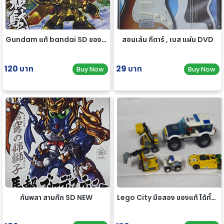
Gundam แท้ bandai SD ของใหม่
สอนเล่น กีตาร์ , เบส แผ่น DVD
120 บาท
29 บาท
Buy Now
Buy Now
กันพลา สามก๊ก SD NEW
Lego City มือสอง ของแท้ ได้ทั้งหมดตามรูป